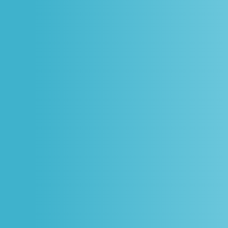
Saltar al contenido principal